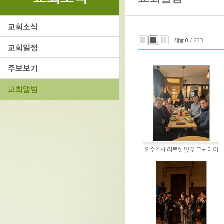
새글
0
/ 253
안수집사 리트릿 및 위그노 데이