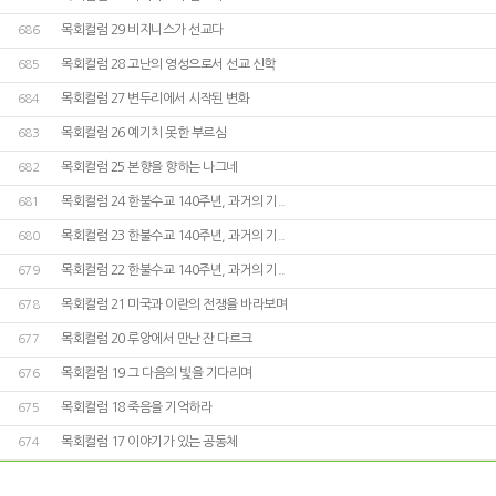
목회컬럼 29 비지니스가 선교다
686
목회컬럼 28 고난의 영성으로서 선교 신학
685
목회컬럼 27 변두리에서 시작된 변화
684
목회컬럼 26 예기치 못한 부르심
683
목회컬럼 25 본향을 향하는 나그네
682
목회컬럼 24 한불수교 140주년, 과거의 기..
681
목회컬럼 23 한불수교 140주년, 과거의 기..
680
목회컬럼 22 한불수교 140주년, 과거의 기..
679
목회컬럼 21 미국과 이란의 전쟁을 바라보며
678
목회컬럼 20 루앙에서 만난 잔 다르크
677
목회컬럼 19 그 다음의 빛을 기다리며
676
목회컬럼 18 죽음을 기억하라
675
목회컬럼 17 이야기가 있는 공동체
674