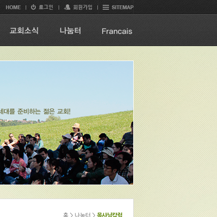
홈 > 나눔터 >
목사님칼럼