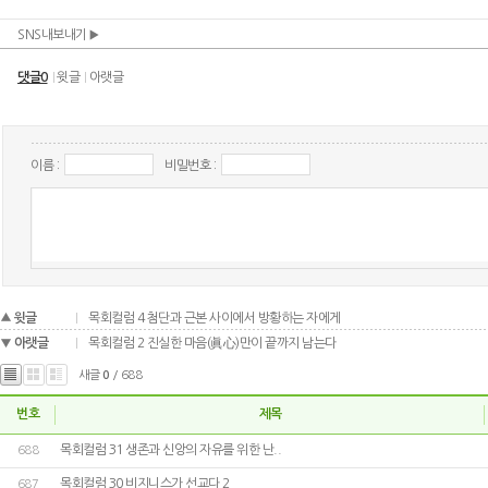
SNS내보내기
댓글0
윗글
아랫글
이름 :
비밀번호 :
윗글
목회컬럼 4 첨단과 근본 사이에서 방황하는 자에게
아랫글
목회컬럼 2 진실한 마음(眞心)만이 끝까지 남는다
새글
0
/ 688
번호
제목
목회컬럼 31 생존과 신앙의 자유를 위한 난..
688
목회컬럼 30 비지니스가 선교다 2
687