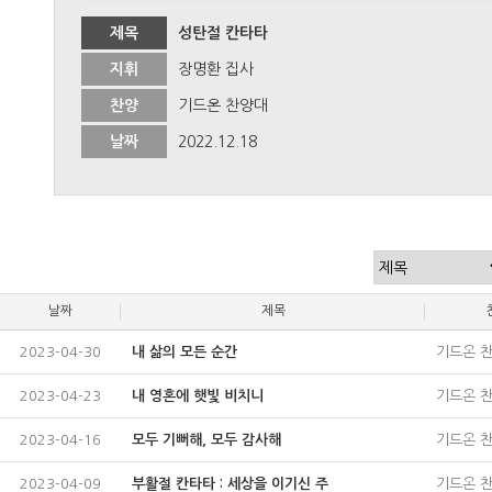
제목
성탄절 칸타타
지휘
장명환 집사
찬양
기드온 찬양대
날짜
2022.12.18
날짜
제목
2023-04-30
내 삶의 모든 순간
기드온 
2023-04-23
내 영혼에 햇빛 비치니
기드온 
2023-04-16
모두 기뻐해, 모두 감사해
기드온 
2023-04-09
부활절 칸타타 : 세상을 이기신 주
기드온 