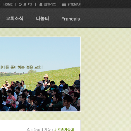
홈 > 말씀과 찬양 >
기드온찬양대