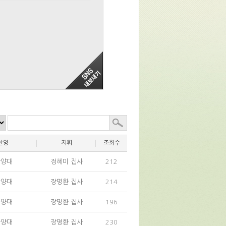
찬양
지휘
조회수
찬양대
정혜미 집사
212
찬양대
장명환 집사
214
찬양대
장명환 집사
196
찬양대
장명환 집사
230