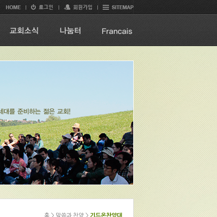
홈 > 말씀과 찬양 >
기드온찬양대