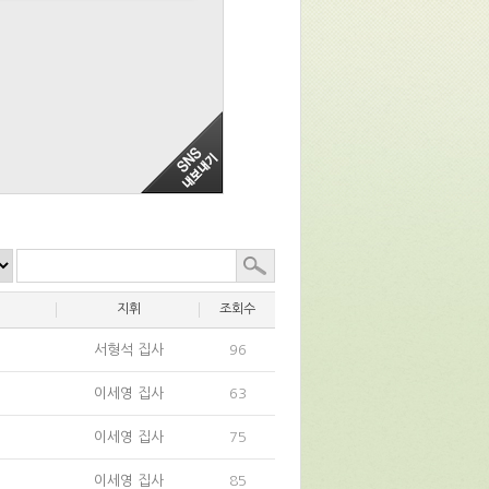
지휘
조회수
서형석 집사
96
이세영 집사
63
이세영 집사
75
이세영 집사
85