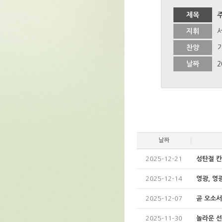
제목
지휘
찬양
날짜
2
날짜
2025-12-21
성탄절 칸
2025-12-14
영광, 영광
2025-12-07
곧 오소서
2025-11-30
놀라운 