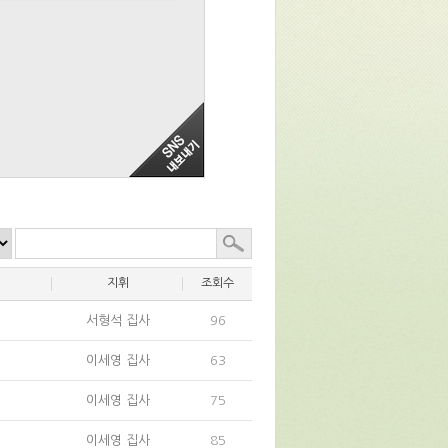
지휘
조회수
서형석 집사
96
이세영 집사
63
이세영 집사
75
이세영 집사
85