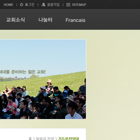
홈 > 말씀과 찬양 >
기드온찬양대