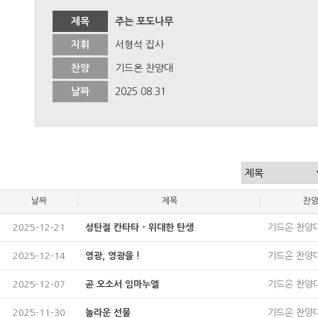
제목
주는 포도나무
지휘
서형석 집사
찬양
기드온 찬양대
날짜
2025.08.31
날짜
제목
찬
2025-12-21
성탄절 칸타타 - 위대한 탄생
기드온 찬양
2025-12-14
영광, 영광을 !
기드온 찬양
2025-12-07
곧 오소서 임마누엘
기드온 찬양
2025-11-30
놀라운 선물
기드온 찬양