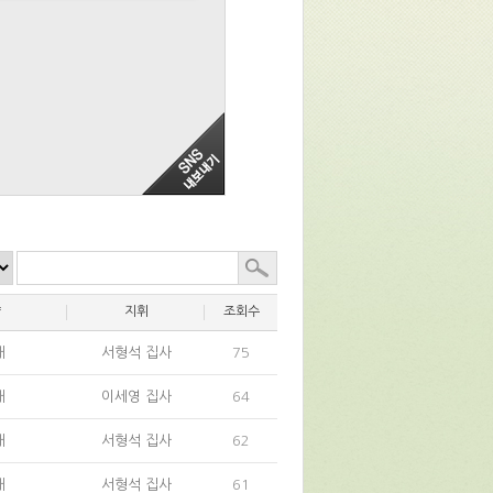
양
지휘
조회수
대
서형석 집사
75
대
이세영 집사
64
대
서형석 집사
62
대
서형석 집사
61