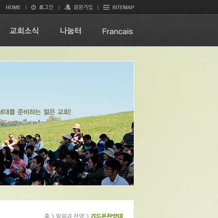
홈 > 말씀과 찬양 >
기드온찬양대