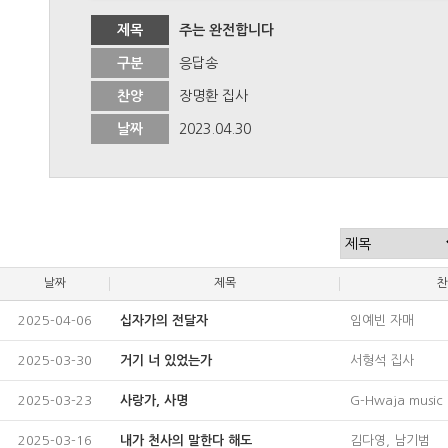
제목
주는 완전합니다
구분
응답송
찬양
장명환 집사
날짜
2023.04.30
날짜
제목
찬
2025-04-06
십자가의 전달자
임예빈 자매
2025-03-30
거기 너 있었는가
서형석 집사
2025-03-23
사랑가, 사명
G-Hwaja music
2025-03-16
내가 천사의 말한다 해도
김다영, 남기범