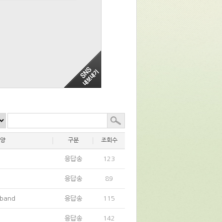
양
구분
조회수
응답송
123
응답송
89
 band
응답송
115
응답송
142