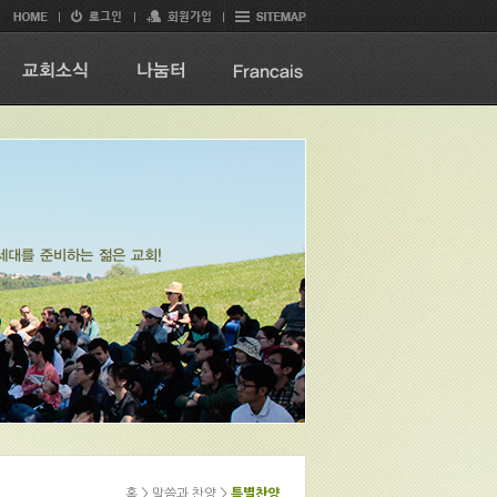
홈 > 말씀과 찬양 >
특별찬양