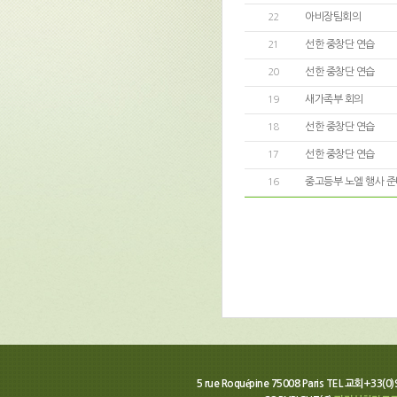
아비장팀회의
22
선한 중창단 연습
21
선한 중창단 연습
20
새가족부 회의
19
선한 중창단 연습
18
선한 중창단 연습
17
중고등부 노엘 행사 준
16
5 rue Roquépine 75008 Paris TEL 교회+33(0