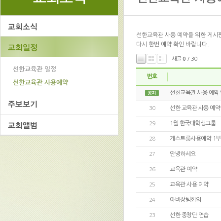
선한교육관 사용 예약을 위한 게시판
다시 한번 예약 확인 바랍니다.
새글
0
/ 30
번호
선한교육관 사용 예약
선한 교육관 사용 예약
30
1월 한국대학생그룹
29
게스트룸사용예약 1
28
안녕하세요
27
교육관 예약
26
교육관 사용 예약
25
아비장팀회의
24
선한 중창단 연습
23