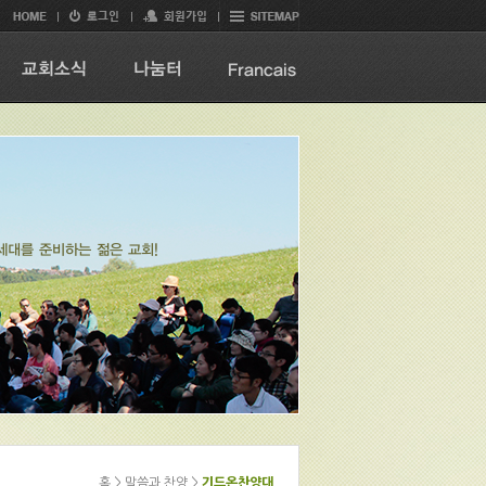
홈 > 말씀과 찬양 >
기드온찬양대