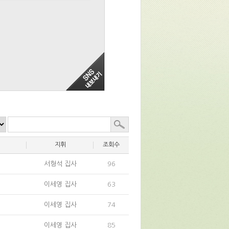
지휘
조회수
서형석 집사
96
이세영 집사
63
이세영 집사
74
이세영 집사
85